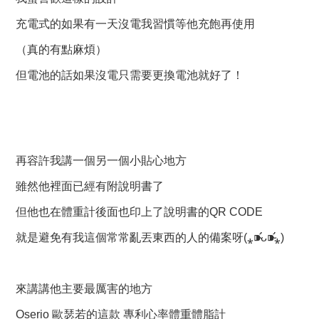
充電式的如果有一天沒電我習慣等他充飽再使用
（真的有點麻煩）
但電池的話如果沒電只需要更換電池就好了！
再容許我講一個另一個小貼心地方
雖然他裡面已經有附說明書了
但他也在體重計後面也印上了說明書的QR CODE
就是避免有我這個常常亂丟東西的人的備案呀(⁎⁍̴̛ᴗ⁍̴̛⁎)
來講講他主要最厲害的地方
Oserio 歐瑟若的這款 專利心率體重體脂計