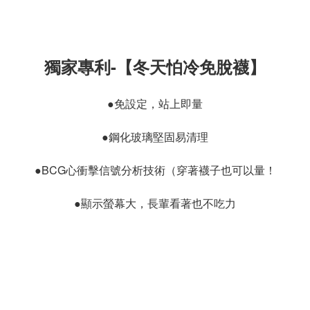
獨家專利-【冬天怕冷免脫襪】
●免設定，站上即量
●鋼化玻璃堅固易清理
●BCG心衝擊信號分析技術（穿著襪子也可以量！
●顯示螢幕大，長輩看著也不吃力