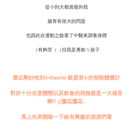
從小到大都過瘦的我
腸胃有很大的問題
也因此在運動之餘看了中醫來調養身體
（有夠苦（（但我是勇敢ㄉ孩子
最近剛好收到✨Oserio 歐瑟若✨的智能體重計
對於十分在意體態以及飲食的我無疑是一大福音
啊!! ((灑花灑花~
馬上先來開箱一下給有興趣的朋朋們看