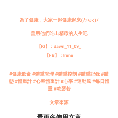
為了健康，大家一起健康起來(ﾉ>ω<)ﾉ
善用他們吃出精緻的人生吧
【IG】：dawn_11_09_
【FB】：Irene
#健康飲食
#體重管理
#體重控制
#體重記錄
#體
態
#體重計
#心率體重計
#心率
#運動風
#每日體
重
#歐瑟若
文章來源
看更多使用文章