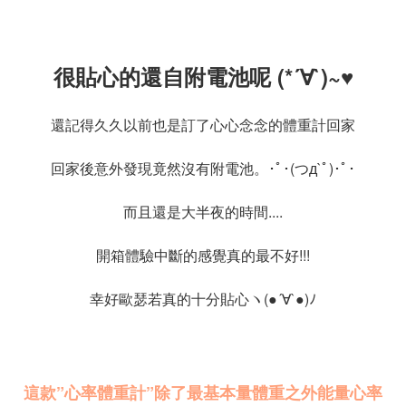
很貼心的還自附電池呢 (*´∀`)~♥
還記得久久以前也是訂了心心念念的體重計回家
回家後意外發現竟然沒有附電池。･ﾟ･(つд`ﾟ)･ﾟ･
而且還是大半夜的時間....
開箱體驗中斷的感覺真的最不好!!!
幸好歐瑟若真的十分貼心ヽ(●´∀`●)ﾉ
這款”心率體重計”除了最基本量體重之外
能量心率