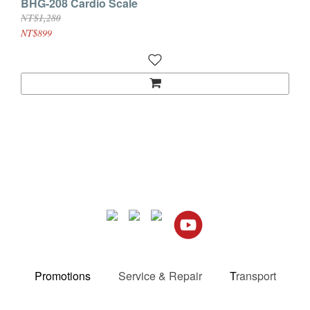
BHG-208 Cardio Scale
NT$1,280
NT$899
Promotions
Service & Repair
T
ransport