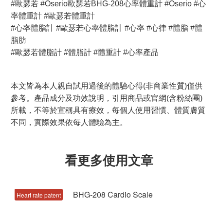
#歐瑟若 #Oserio歐瑟若BHG-208心率體重計 #Oserio #心
率體重計 #歐瑟若體重計
#心率體脂計 #歐瑟若心率體脂計 #心率 #心律 #體脂 #體
脂肪
#歐瑟若體脂計 #體脂計 #體重計 #心率產品
本文皆為本人親自試用過後的體驗心得(非商業性質)僅供
參考。產品成分及功效說明，引用商品或官網(含粉絲團)
所載，不等於宣稱具有療效，每個人使用習慣、體質膚質
不同，實際效果依每人體驗為主。
看更多使用文章
Heart rate patent