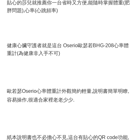
貼心的莎兒就推薦你一台省時又方便,能隨時掌握體重(肥
胖問題),心率(心跳頻率)
健康心臟守護者就是這台 Oserio歐瑟若BHG-208心率體
重計(為健康非入手不可)
歐若瑟Oserio心率體重計外觀簡約輕量,說明書簡單明瞭,
容易操作,很適合家裡老老少少.
紙本說明書也不必擔心不見,這台有貼心的QR code功能,