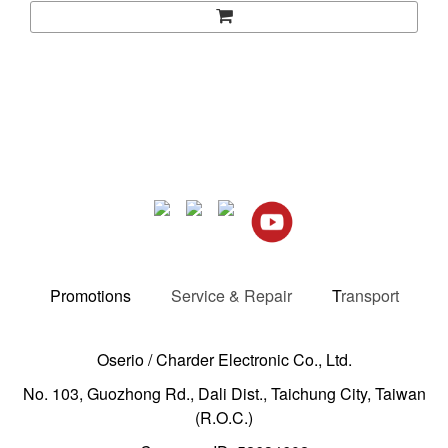
Promotions
Service & Repair
T
ransport
Oserio / Charder Electronic Co., Ltd.
No. 103, Guozhong Rd., Dali Dist., Taichung City, Taiwan
(R.O.C.)