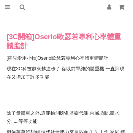
[3C開箱]Oserio歐瑟若專利心率體重
體脂計
[莎兒愛用小物]Oserio歐瑟若專利心率體重體脂計
現在3C科技越來越進步了,從以前單純的體重機,一直到現
在又增加了許多功能
除了量體重之外,還能檢測BMI,基礎代謝,內臟脂肪,體水
分......等等功能
但你萬萬沒想到,現代社會壓力來自四面八方,工作,家庭,總