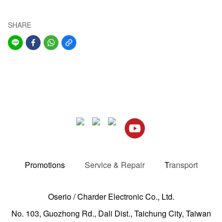
SHARE
Promotions
Service & Repair
T
ransport
Oserio / Charder Electronic Co., Ltd.
No. 103, Guozhong Rd., Dali Dist., Taichung City, Taiwan