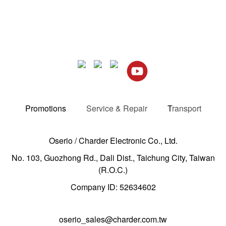
Promotions
Service & Repair
T
ransport
Oserio / Charder Electronic Co., Ltd.
No. 103, Guozhong Rd., Dali Dist., Taichung City, Taiwan
(R.O.C.)
Company ID: 52634602
oserio_sales@charder.com.tw